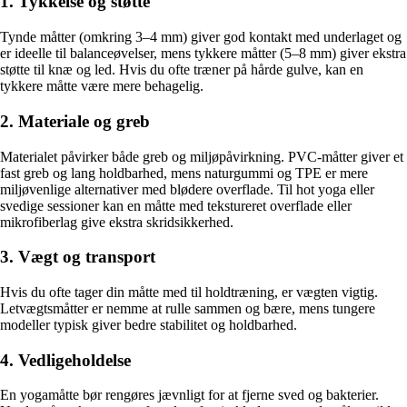
1. Tykkelse og støtte
Tynde måtter (omkring 3–4 mm) giver god kontakt med underlaget og
er ideelle til balanceøvelser, mens tykkere måtter (5–8 mm) giver ekstra
støtte til knæ og led. Hvis du ofte træner på hårde gulve, kan en
tykkere måtte være mere behagelig.
2. Materiale og greb
Materialet påvirker både greb og miljøpåvirkning. PVC-måtter giver et
fast greb og lang holdbarhed, mens naturgummi og TPE er mere
miljøvenlige alternativer med blødere overflade. Til hot yoga eller
svedige sessioner kan en måtte med tekstureret overflade eller
mikrofiberlag give ekstra skridsikkerhed.
3. Vægt og transport
Hvis du ofte tager din måtte med til holdtræning, er vægten vigtig.
Letvægtsmåtter er nemme at rulle sammen og bære, mens tungere
modeller typisk giver bedre stabilitet og holdbarhed.
4. Vedligeholdelse
En yogamåtte bør rengøres jævnligt for at fjerne sved og bakterier.