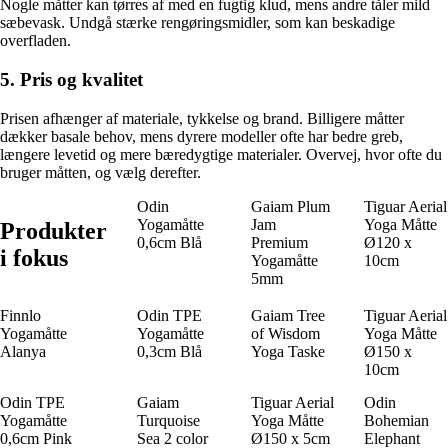
Nogle måtter kan tørres af med en fugtig klud, mens andre tåler mild
sæbevask. Undgå stærke rengøringsmidler, som kan beskadige
overfladen.
5. Pris og kvalitet
Prisen afhænger af materiale, tykkelse og brand. Billigere måtter
dækker basale behov, mens dyrere modeller ofte har bedre greb,
længere levetid og mere bæredygtige materialer. Overvej, hvor ofte du
bruger måtten, og vælg derefter.
Odin
Gaiam Plum
Tiguar Aerial
Yogamåtte
Jam
Yoga Måtte
Produkter
0,6cm Blå
Premium
Ø120 x
i fokus
Yogamåtte
10cm
5mm
Finnlo
Odin TPE
Gaiam Tree
Tiguar Aerial
Yogamåtte
Yogamåtte
of Wisdom
Yoga Måtte
Alanya
0,3cm Blå
Yoga Taske
Ø150 x
10cm
Odin TPE
Gaiam
Tiguar Aerial
Odin
Yogamåtte
Turquoise
Yoga Måtte
Bohemian
0,6cm Pink
Sea 2 color
Ø150 x 5cm
Elephant