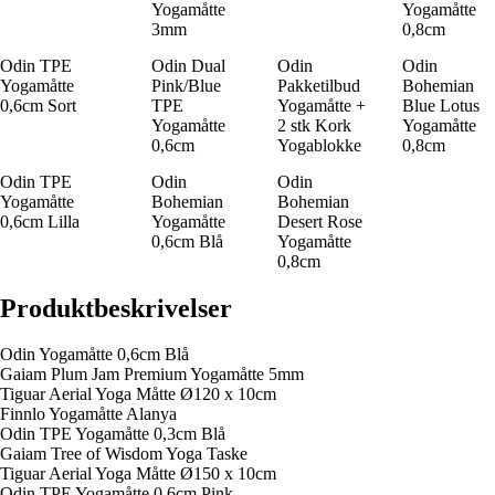
Yogamåtte
Yogamåtte
3mm
0,8cm
Odin TPE
Odin Dual
Odin
Odin
Yogamåtte
Pink/Blue
Pakketilbud
Bohemian
0,6cm Sort
TPE
Yogamåtte +
Blue Lotus
Yogamåtte
2 stk Kork
Yogamåtte
0,6cm
Yogablokke
0,8cm
Odin TPE
Odin
Odin
Yogamåtte
Bohemian
Bohemian
0,6cm Lilla
Yogamåtte
Desert Rose
0,6cm Blå
Yogamåtte
0,8cm
Produktbeskrivelser
Odin Yogamåtte 0,6cm Blå
Gaiam Plum Jam Premium Yogamåtte 5mm
Tiguar Aerial Yoga Måtte Ø120 x 10cm
Finnlo Yogamåtte Alanya
Odin TPE Yogamåtte 0,3cm Blå
Gaiam Tree of Wisdom Yoga Taske
Tiguar Aerial Yoga Måtte Ø150 x 10cm
Odin TPE Yogamåtte 0,6cm Pink