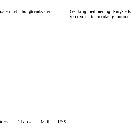
odernitet – boligtrends, der
Genbrug med mening: Ringsteds lo
viser vejen til cirkulær økonomi
terest
TikTok
Mail
RSS