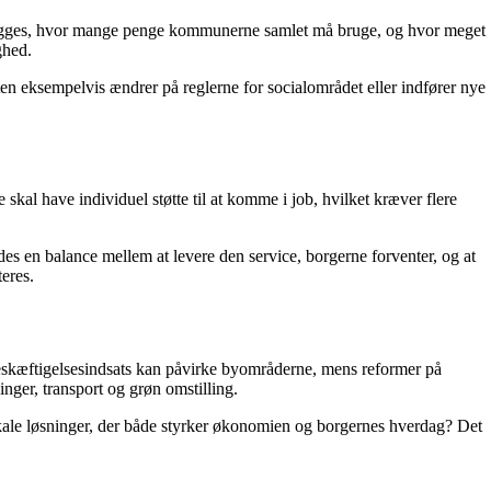
lægges, hvor mange penge kommunerne samlet må bruge, og hvor meget
ghed.
en eksempelvis ændrer på reglerne for socialområdet eller indfører nye
al have individuel støtte til at komme i job, hvilket kræver flere
des en balance mellem at levere den service, borgerne forventer, og at
eres.
 beskæftigelsesindsats kan påvirke byområderne, mens reformer på
nger, transport og grøn omstilling.
okale løsninger, der både styrker økonomien og borgernes hverdag? Det