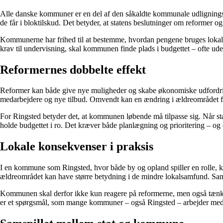
Alle danske kommuner er en del af den såkaldte kommunale udligning
de får i bloktilskud. Det betyder, at statens beslutninger om reformer og
Kommunerne har frihed til at bestemme, hvordan pengene bruges lokalt, 
krav til undervisning, skal kommunen finde plads i budgettet – ofte uden
Reformernes dobbelte effekt
Reformer kan både give nye muligheder og skabe økonomiske udfordringer
medarbejdere og nye tilbud. Omvendt kan en ændring i ældreområdet føre 
For Ringsted betyder det, at kommunen løbende må tilpasse sig. Når state
holde budgettet i ro. Det kræver både planlægning og prioritering – og o
Lokale konsekvenser i praksis
I en kommune som Ringsted, hvor både by og opland spiller en rolle, ka
ældreområdet kan have større betydning i de mindre lokalsamfund. Samtid
Kommunen skal derfor ikke kun reagere på reformerne, men også tænke l
er et spørgsmål, som mange kommuner – også Ringsted – arbejder med