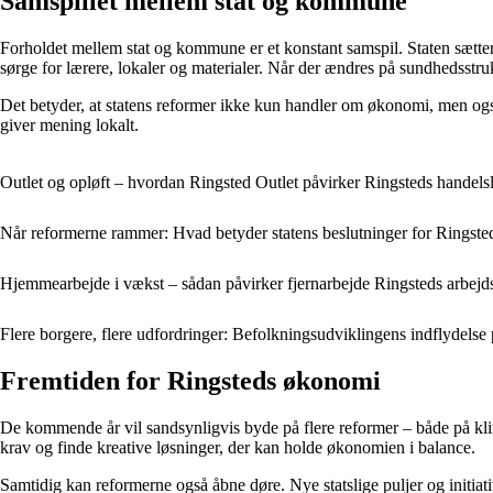
Samspillet mellem stat og kommune
Forholdet mellem stat og kommune er et konstant samspil. Staten sætt
sørge for lærere, lokaler og materialer. Når der ændres på sundhedsstru
Det betyder, at statens reformer ikke kun handler om økonomi, men ogs
giver mening lokalt.
Outlet og opløft – hvordan Ringsted Outlet påvirker Ringsteds handels
Når reformerne rammer: Hvad betyder statens beslutninger for Rings
Hjemmearbejde i vækst – sådan påvirker fjernarbejde Ringsteds arbej
Flere borgere, flere udfordringer: Befolkningsudviklingens indflydel
Fremtiden for Ringsteds økonomi
De kommende år vil sandsynligvis byde på flere reformer – både på klim
krav og finde kreative løsninger, der kan holde økonomien i balance.
Samtidig kan reformerne også åbne døre. Nye statslige puljer og initiat