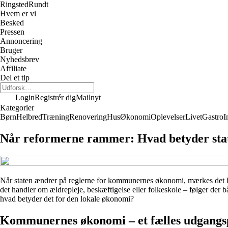
Ringsted
Rundt
Hvem er vi
Besked
Pressen
Annoncering
Bruger
Nyhedsbrev
Affiliate
Del et tip
Login
Registrér dig
Mailnyt
Kategorier
Børn
Helbred
Træning
Renovering
Hus
Økonomi
Oplevelser
Livet
Gastro
I
Når reformerne rammer: Hvad betyder sta
Når staten ændrer på reglerne for kommunernes økonomi, mærkes det h
det handler om ældrepleje, beskæftigelse eller folkeskole – følger 
hvad betyder det for den lokale økonomi?
Kommunernes økonomi – et fælles udgangs