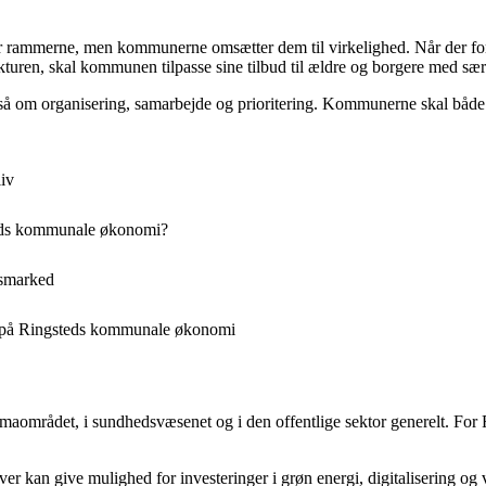
er rammerne, men kommunerne omsætter dem til virkelighed. Når der for
kturen, skal kommunen tilpasse sine tilbud til ældre og borgere med sær
å om organisering, samarbejde og prioritering. Kommunerne skal både væ
liv
teds kommunale økonomi?
dsmarked
se på Ringsteds kommunale økonomi
aområdet, i sundhedsvæsenet og i den offentlige sektor generelt. For Ri
iver kan give mulighed for investeringer i grøn energi, digitalisering 