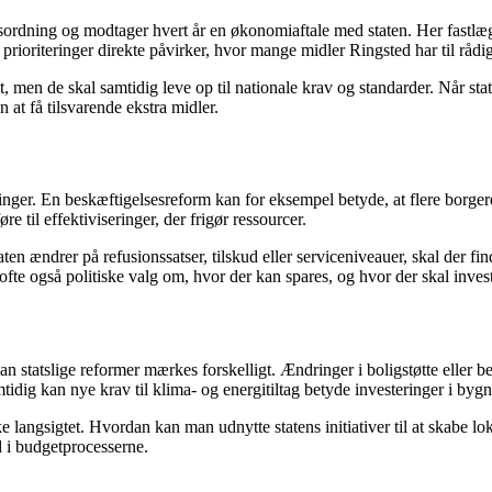
sordning og modtager hvert år en økonomiaftale med staten. Her fast
 prioriteringer direkte påvirker, hvor mange midler Ringsted har til rådi
men de skal samtidig leve op til nationale krav og standarder. Når stat
 at få tilsvarende ekstra midler.
. En beskæftigelsesreform kan for eksempel betyde, at flere borgere sk
til effektiviseringer, der frigør ressourcer.
n ændrer på refusionssatser, tilskud eller serviceniveauer, skal der fin
fte også politiske valg om, hvor der kan spares, og hvor der skal invest
n statslige reformer mærkes forskelligt. Ændringer i boligstøtte eller
ig kan nye krav til klima- og energitiltag betyde investeringer i bygni
angsigtet. Hvordan kan man udnytte statens initiativer til at skabe l
 i budgetprocesserne.