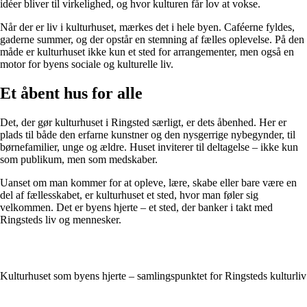
idéer bliver til virkelighed, og hvor kulturen får lov at vokse.
Når der er liv i kulturhuset, mærkes det i hele byen. Caféerne fyldes,
gaderne summer, og der opstår en stemning af fælles oplevelse. På den
måde er kulturhuset ikke kun et sted for arrangementer, men også en
motor for byens sociale og kulturelle liv.
Et åbent hus for alle
Det, der gør kulturhuset i Ringsted særligt, er dets åbenhed. Her er
plads til både den erfarne kunstner og den nysgerrige nybegynder, til
børnefamilier, unge og ældre. Huset inviterer til deltagelse – ikke kun
som publikum, men som medskaber.
Uanset om man kommer for at opleve, lære, skabe eller bare være en
del af fællesskabet, er kulturhuset et sted, hvor man føler sig
velkommen. Det er byens hjerte – et sted, der banker i takt med
Ringsteds liv og mennesker.
Kulturhuset som byens hjerte – samlingspunktet for Ringsteds kulturliv