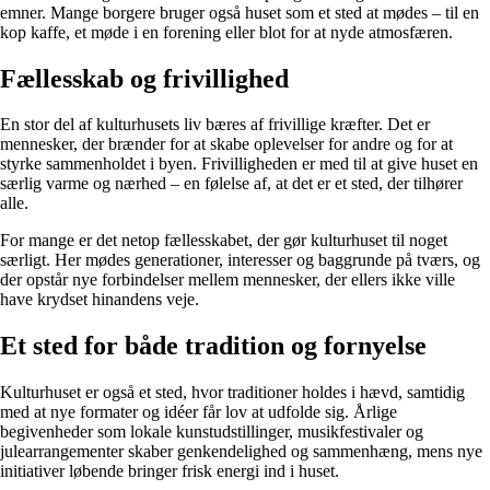
emner. Mange borgere bruger også huset som et sted at mødes – til en
kop kaffe, et møde i en forening eller blot for at nyde atmosfæren.
Fællesskab og frivillighed
En stor del af kulturhusets liv bæres af frivillige kræfter. Det er
mennesker, der brænder for at skabe oplevelser for andre og for at
styrke sammenholdet i byen. Frivilligheden er med til at give huset en
særlig varme og nærhed – en følelse af, at det er et sted, der tilhører
alle.
For mange er det netop fællesskabet, der gør kulturhuset til noget
særligt. Her mødes generationer, interesser og baggrunde på tværs, og
der opstår nye forbindelser mellem mennesker, der ellers ikke ville
have krydset hinandens veje.
Et sted for både tradition og fornyelse
Kulturhuset er også et sted, hvor traditioner holdes i hævd, samtidig
med at nye formater og idéer får lov at udfolde sig. Årlige
begivenheder som lokale kunstudstillinger, musikfestivaler og
julearrangementer skaber genkendelighed og sammenhæng, mens nye
initiativer løbende bringer frisk energi ind i huset.