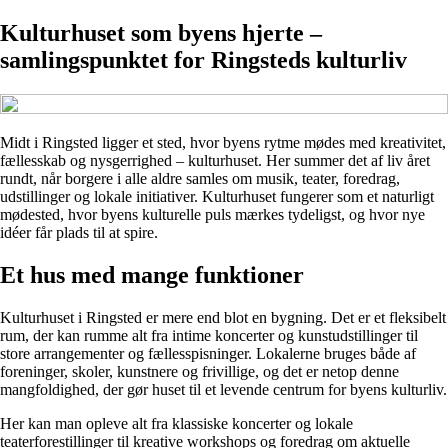
Kulturhuset som byens hjerte –
samlingspunktet for Ringsteds kulturliv
Midt i Ringsted ligger et sted, hvor byens rytme mødes med kreativitet,
fællesskab og nysgerrighed – kulturhuset. Her summer det af liv året
rundt, når borgere i alle aldre samles om musik, teater, foredrag,
udstillinger og lokale initiativer. Kulturhuset fungerer som et naturligt
mødested, hvor byens kulturelle puls mærkes tydeligst, og hvor nye
idéer får plads til at spire.
Et hus med mange funktioner
Kulturhuset i Ringsted er mere end blot en bygning. Det er et fleksibelt
rum, der kan rumme alt fra intime koncerter og kunstudstillinger til
store arrangementer og fællesspisninger. Lokalerne bruges både af
foreninger, skoler, kunstnere og frivillige, og det er netop denne
mangfoldighed, der gør huset til et levende centrum for byens kulturliv.
Her kan man opleve alt fra klassiske koncerter og lokale
teaterforestillinger til kreative workshops og foredrag om aktuelle