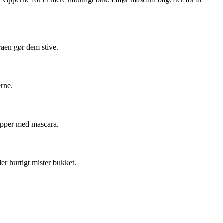
raen gør dem stive.
erne.
vipper med mascara.
er hurtigt mister bukket.