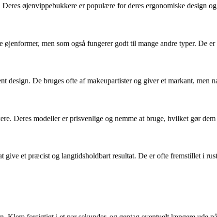
. Deres øjenvippebukkere er populære for deres ergonomiske design og 
iske øjenformer, men som også fungerer godt til mange andre typer. De e
t design. De bruges ofte af makeupartister og giver et markant, men na
ere. Deres modeller er prisvenlige og nemme at bruge, hvilket gør de
 give et præcist og langtidsholdbart resultat. De er ofte fremstillet i rust
Klem forsigtigt i et par sekunder, og gentag eventuelt længere ude på v