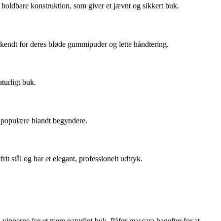
holdbare konstruktion, som giver et jævnt og sikkert buk.
r kendt for deres bløde gummipuder og lette håndtering.
turligt buk.
m populære blandt begyndere.
frit stål og har et elegant, professionelt udtryk.
ipperne for et mere naturligt buk. Påfør mascara bagefter for at