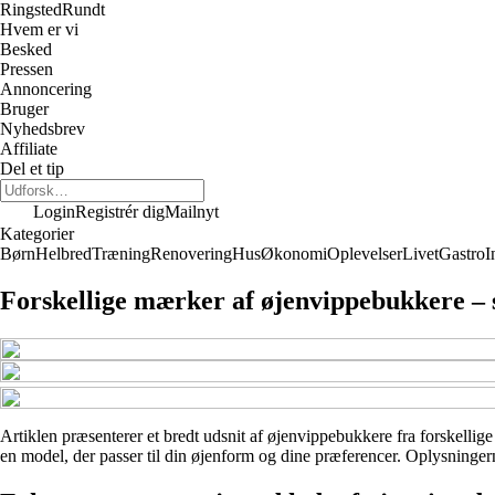
Ringsted
Rundt
Hvem er vi
Besked
Pressen
Annoncering
Bruger
Nyhedsbrev
Affiliate
Del et tip
Login
Registrér dig
Mailnyt
Kategorier
Børn
Helbred
Træning
Renovering
Hus
Økonomi
Oplevelser
Livet
Gastro
I
Forskellige mærker af øjenvippebukkere – 
Artiklen præsenterer et bredt udsnit af øjenvippebukkere fra forskellige 
en model, der passer til din øjenform og dine præferencer. Oplysningern