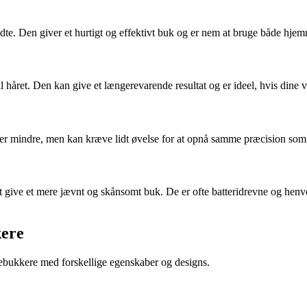
e. Den giver et hurtigt og effektivt buk og er nem at bruge både hjem
il håret. Den kan give et længerevarende resultat og er ideel, hvis dine 
lder mindre, men kan kræve lidt øvelse for at opnå samme præcision som
ive et mere jævnt og skånsomt buk. De er ofte batteridrevne og henvend
kere
pebukkere med forskellige egenskaber og designs.