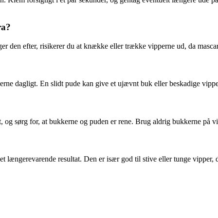
ra?
r den efter, risikerer du at knække eller trække vipperne ud, da masca
erne dagligt. En slidt pude kan give et ujævnt buk eller beskadige vipp
t, og sørg for, at bukkerne og puden er rene. Brug aldrig bukkerne på 
ængerevarende resultat. Den er især god til stive eller tunge vipper, d