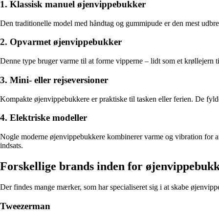
1. Klassisk manuel øjenvippebukker
Den traditionelle model med håndtag og gummipude er den mest udbredt
2. Opvarmet øjenvippebukker
Denne type bruger varme til at forme vipperne – lidt som et krøllejern t
3. Mini- eller rejseversioner
Kompakte øjenvippebukkere er praktiske til tasken eller ferien. De fy
4. Elektriske modeller
Nogle moderne øjenvippebukkere kombinerer varme og vibration for at g
indsats.
Forskellige brands inden for øjenvippebuk
Der findes mange mærker, som har specialiseret sig i at skabe øjenvip
Tweezerman