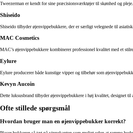
Tweezerman er kendt for sine præcisionsværktøjer til skønhed og pleje
Shiseido
Shiseido tilbyder øjenvippebukkere, der er særligt velegnede til asiat
MAC Cosmetics
MAC’s øjenvippebukkere kombinerer professionel kvalitet med et stilren
Eylure
Eylure producerer både kunstige vipper og tilbehør som øjenvippebukk
Kevyn Aucoin
Dette luksusbrand tilbyder øjenvippebukkere i høj kvalitet, designet til at
Ofte stillede spørgsmål
Hvordan bruger man en øjenvippebukker korrekt?
Placer bukkeren så tæt på vippekanten som muligt uden at ramme huden. 